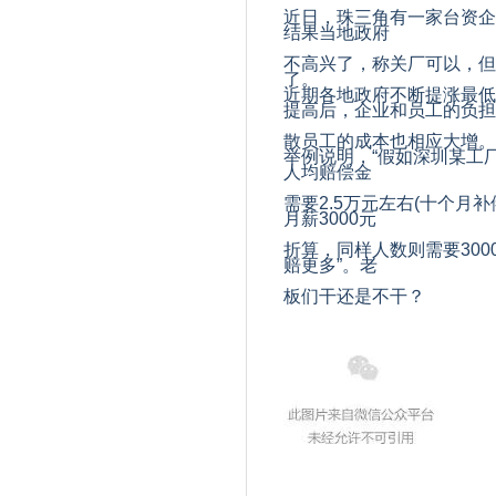
近日，珠三角有一家台资企
结果当地政府
不高兴了，称
关厂可以，但
了。
近期各地政府不断提涨最低
提高后，企业和员工的负担
散员工的成本也相应大增。
举例说明，“假如深圳某工
人均赔偿金
需要
2.5
万元左右
(
十个月补
月薪
3000
元
折算，同样人数则需要
300
赔更多”。老
板们干还是不干？