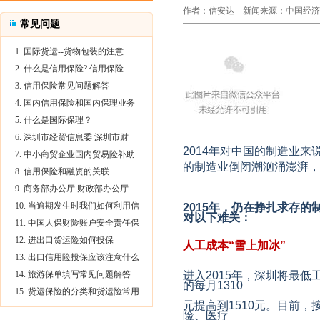
作者：
信安达
新闻来源：中国经济趋势 
常见问题
1. 国际货运--货物包装的注意
2. 什么是信用保险? 信用保险
3. 信用保险常见问题解答
4. 国内信用保险和国内保理业务
5. 什么是国际保理？
6. 深圳市经贸信息委 深圳市财
2014
年对中国的制造业来
7. 中小商贸企业国内贸易险补助
的制造业倒闭潮汹涌澎湃，
8. 信用保险和融资的关联
9. 商务部办公厅 财政部办公厅
10. 当逾期发生时我们如何利用信
2015
年，仍在挣扎求存的
对以下难关：
11. 中国人保财险账户安全责任保
12. 进出口货运险如何投保
人工成本“雪上加冰”
13. 出口信用险投保应该注意什么
进入
2015
年，深圳将最低
14. 旅游保单填写常见问题解答
的每月
1310
15. 货运保险的分类和货运险常用
元提高到
1510
元。目前，
险、医疗