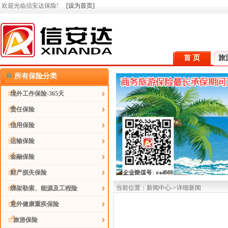
欢迎光临信安达保险!
[设为首页]
首 页
旅
所有保险分类
境外工作保险-365天
责任保险
信用保险
运输保险
金融保险
财产损失保险
当前位置：新闻中心->详细新闻
绑架勒索、能源及工程险
意外健康重疾保险
旅游保险