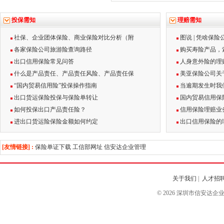
投保需知
理赔需知
社保、企业团体保险、商业保险对比分析（附
图说 | 凭啥保
各家保险公司旅游险查询路径
购买寿险产品，
出口信用保险常见问答
人身意外险的理
什么是产品责任、产品责任风险、产品责任保
美亚保险公司关
“国内贸易信用险”投保操作指南
当逾期发生时我
出口货运保险投保与保险单转让
国内贸易信用保
如何投保出口产品责任险？
信用保险理赔业
进出口货运险保险金额如何约定
出口信用保险的
[友情链接] :
保险单证下载
工信部网址
信安达企业管理
关于我们
|
人才招
© 2026 深圳市信安达