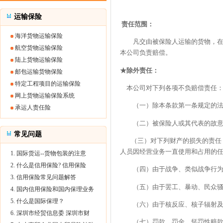
运输保险
责任范围：
海洋货物运输保险
凡交由被保险人运输的货物，在本
航空货物运输保险
本公司负责赔偿。
陆上货物运输保险
★除外责任：
邮包运输货物保险
特定工程项目的运输保险
本公司对下列各项不负赔偿责任
网上货物运输保险系统
（一）除本条款第一条规定的法律
承运人责任险
（二）被保险人或其代表的故意
常见问题
（三）对下列财产的损失的责任：
人员因经营业务一直使用和占用的
1. 国际货运--货物包装的注意
2. 什么是信用保险? 信用保险
（四）由于战争、类似战争行为、
3. 信用保险常见问题解答
（五）由于罢工、暴动、民众骚
4. 国内信用保险和国内保理业务
5. 什么是国际保理？
（六）由于核反应、核子辐射及
6. 深圳市经贸信息委 深圳市财
（七）罚款、罚金、惩罚性赔款