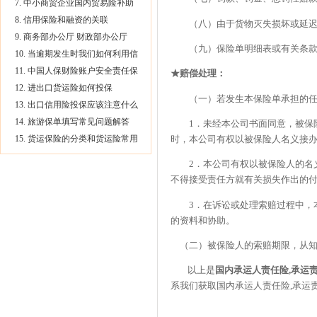
7. 中小商贸企业国内贸易险补助
8. 信用保险和融资的关联
（八）由于货物灭失损坏或延迟
9. 商务部办公厅 财政部办公厅
（九）保险单明细表或有关条款中
10. 当逾期发生时我们如何利用信
11. 中国人保财险账户安全责任保
★赔偿处理：
12. 进出口货运险如何投保
（一）若发生本保险单承担的任
13. 出口信用险投保应该注意什么
14. 旅游保单填写常见问题解答
1．未经本公司书面同意，被保险
时，本公司有权以被保险人名义接
15. 货运保险的分类和货运险常用
2．本公司有权以被保险人的名义
不得接受责任方就有关损失作出的
3．在诉讼或处理索赔过程中，本
的资料和协助。
（二）被保险人的索赔期限，从知道
以上是
国内承运人责任险,承运
系我们获取国内承运人责任险,承运