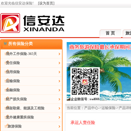
欢迎光临信安达保险!
[设为首页]
首 页
旅
所有保险分类
境外工作保险-365天
责任保险
信用保险
运输保险
金融保险
财产损失保险
当前位置：产品中心->运输保险->产品详
绑架勒索、能源及工程险
意外健康重疾保险
承运人责任险
旅游保险