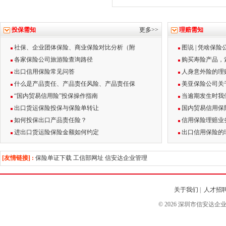
投保需知
更多>>
理赔需知
社保、企业团体保险、商业保险对比分析（附
图说 | 凭啥保
各家保险公司旅游险查询路径
购买寿险产品，
出口信用保险常见问答
人身意外险的理
什么是产品责任、产品责任风险、产品责任保
美亚保险公司关
“国内贸易信用险”投保操作指南
当逾期发生时我
出口货运保险投保与保险单转让
国内贸易信用保
如何投保出口产品责任险？
信用保险理赔业
进出口货运险保险金额如何约定
出口信用保险的
[友情链接] :
保险单证下载
工信部网址
信安达企业管理
关于我们
|
人才招
© 2026 深圳市信安达