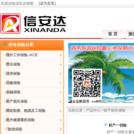
欢迎光临信安达保险!
[设为首页]
首 页
旅
所有保险分类
境外工作保险-365天
责任保险
信用保险
运输保险
金融保险
财产损失保险
当前位置：产品中心->财产损失保险
绑架勒索、能源及工程险
意外健康重疾保险
财产一切险
旅游保险
财产一切险主要承