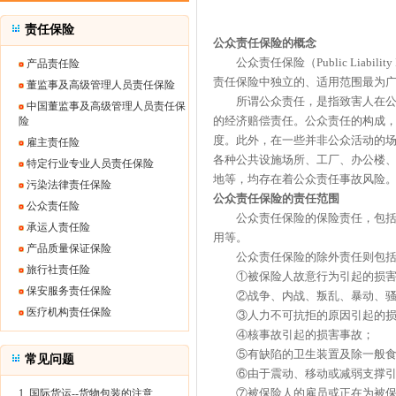
责任保险
公众责任保险
的概念
公众责任保险（Public Liabi
产品责任险
责任保险中独立的、适用范围最为
董监事及高级管理人员责任保险
所谓公众责任，是指致害人在公众
中国董监事及高级管理人员责任保
的经济赔偿责任。公众责任的构成
险
度。此外，在一些并非公众活动的
雇主责任险
各种公共设施场所、工厂、办公楼
特定行业专业人员责任保险
地等，均存在着公众责任事故风险
污染法律责任保险
公众责任保险
的责任范围
公众责任险
公众责任保险的保险责任，包括被
承运人责任险
用等。
产品质量保证保险
公众责任保险的除外责任则包括
旅行社责任险
①被保险人故意行为引起的损害
保安服务责任保险
②战争、内战、叛乱、暴动、骚乱
医疗机构责任保险
③人力不可抗拒的原因引起的损
④核事故引起的损害事故；
⑤有缺陷的卫生装置及除一般食
常见问题
⑥由于震动、移动或减弱支撑引
⑦被保险人的雇员或正在为被保险
1. 国际货运--货物包装的注意