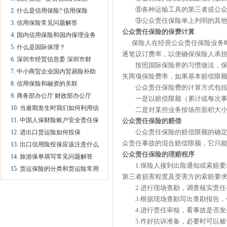
⑧各种运输工具的第三者或公众责
2. 什么是信用保险? 信用保险
⑨公众责任保险单上列明的其他
3. 信用保险常见问题解答
公众责任保险
的保费计算
4. 国内信用保险和国内保理业务
保险人在经营公众责任保险业务时
5. 什么是国际保理？
逐笔议订费率，以便确保保险人承
6. 深圳市经贸信息委 深圳市财
按照国际保险界的习惯做法，保险
7. 中小商贸企业国内贸易险补助
失两项保险费率，如果基本赔偿限
8. 信用保险和融资的关联
公众责任保险费的计算方式包括
9. 商务部办公厅 财政部办公厅
一是以赔偿限额（累计或每次事故
10. 当逾期发生时我们如何利用信
二是对某些业务按场所面积大小计
11. 中国人保财险账户安全责任保
公众责任保险
的赔偿
公众责任保险的赔偿限额的确定，
12. 进出口货运险如何投保
众责任事故的混合赔偿限额，它只
13. 出口信用险投保应该注意什么
公众责任保险
的理赔程序
14. 旅游保单填写常见问题解答
1.保险人接到出险通知或索赔要
15. 货运保险的分类和货运险常用
第三者损害程度及受害方的索赔要
2.进行现场查勘，调查核实责任
3.根据现场查勘写出查勘报告，
4.进行责任审核，看事故是否发
5.作好抗诉准备，必要时可以被