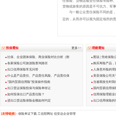
任保险、货物运输责任保险等险种
货物或旅客的原因是不可抗力、军
与一般公众责任保险不同的是，承
定的，从而亦可以视为固定场所的
投保需知
更多>>
理赔需知
社保、企业团体保险、商业保险对比分析（附
图说 | 凭啥保
各家保险公司旅游险查询路径
购买寿险产品，
出口信用保险常见问答
人身意外险的理
什么是产品责任、产品责任风险、产品责任保
美亚保险公司关
“国内贸易信用险”投保操作指南
当逾期发生时我
出口货运保险投保与保险单转让
国内贸易信用保
如何投保出口产品责任险？
信用保险理赔业
进出口货运险保险金额如何约定
出口信用保险的
[友情链接] :
保险单证下载
工信部网址
信安达企业管理