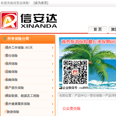
欢迎光临信安达保险!
[设为首页]
首 页
旅
所有保险分类
境外工作保险-365天
责任保险
信用保险
运输保险
金融保险
财产损失保险
当前位置：产品中心->责任保险->产品详
绑架勒索、能源及工程险
意外健康重疾保险
公众责任险
旅游保险