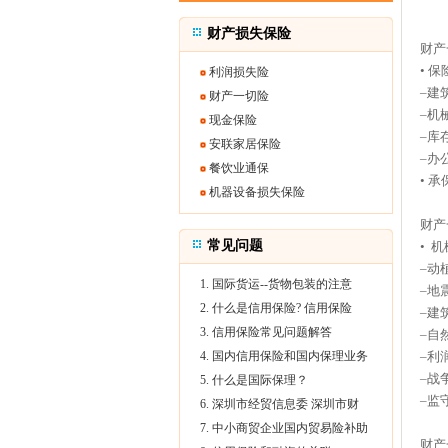
财产损失保险
财产
• 
利润损失险
–建
财产一切险
–机
现金保险
–库
安联家居保险
–办
餐饮业通保
• 
机器设备损失保险
财产
常见问题
• 
–动
1. 国际货运--货物包装的注意
–地
2. 什么是信用保险? 信用保险
–建
3. 信用保险常见问题解答
–自
4. 国内信用保险和国内保理业务
–利
–战
5. 什么是国际保理？
–监
6. 深圳市经贸信息委 深圳市财
7. 中小商贸企业国内贸易险补助
财产