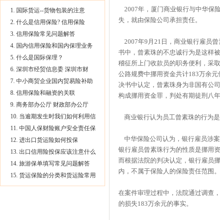
2007年，厦门商业银行与中华保
1. 国际货运--货物包装的注意
失，就由保险公司承担责任。
2. 什么是信用保险? 信用保险
3. 信用保险常见问题解答
2007年9月21日，商业银行雇员
4. 国内信用保险和国内保理业务
书中，曾素珠的不忠诚行为是这样被描
5. 什么是国际保理？
稽征所上门收款员的职务便利，采
6. 深圳市经贸信息委 深圳市财
公路规费中挪用资金共计183万余
7. 中小商贸企业国内贸易险补助
决书中认定，曾素珠身为非国有公司
8. 信用保险和融资的关联
构成挪用资金罪，判处有期徒刑八年。
9. 商务部办公厅 财政部办公厅
10. 当逾期发生时我们如何利用信
商业银行认为员工曾素珠的行为是
11. 中国人保财险账户安全责任保
中华保险公司认为，银行雇员涉案
12. 进出口货运险如何投保
银行雇员曾素珠行为的性质是挪用资金
13. 出口信用险投保应该注意什么
而根据法院的判决认定，银行雇员挪用
14. 旅游保单填写常见问题解答
内，不属于保险人的保险责任范围
15. 货运保险的分类和货运险常用
在案件审理过程中，法院通过调查，查
的损失183万余元的事实。