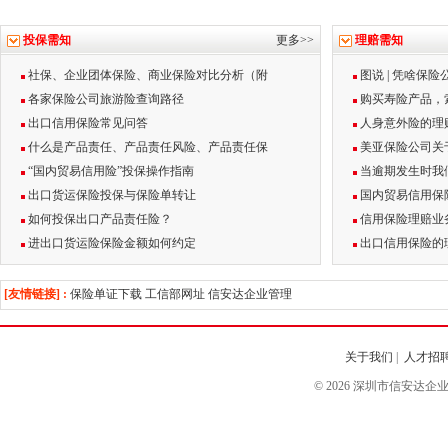
投保需知
更多>>
理赔需知
社保、企业团体保险、商业保险对比分析（附
图说 | 凭啥保
各家保险公司旅游险查询路径
购买寿险产品，
出口信用保险常见问答
人身意外险的理
什么是产品责任、产品责任风险、产品责任保
美亚保险公司关
“国内贸易信用险”投保操作指南
当逾期发生时我
出口货运保险投保与保险单转让
国内贸易信用保
如何投保出口产品责任险？
信用保险理赔业
进出口货运险保险金额如何约定
出口信用保险的
[友情链接] :
保险单证下载
工信部网址
信安达企业管理
关于我们
|
人才招
© 2026 深圳市信安达