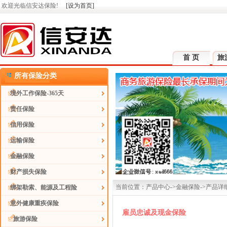
欢迎光临信安达保险!
[设为首页]
首 页
旅
所有保险分类
境外工作保险-365天
责任保险
信用保险
运输保险
金融保险
财产损失保险
当前位置：产品中心->金融保险->产品详
绑架勒索、能源及工程险
意外健康重疾保险
雇员忠诚及现金保险
旅游保险