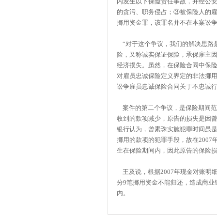
内发生以下保险责任事故，并经公
的贪污、职务侵占；③被保险人的雇
挪用资金罪，该罪名并不在本案讼
“对于这个争议，我们的解决思路是
险，又称诚实保证保险，承保雇主
经济损失。虽然，在保险合同中保
对雇员忠诚保险定义界定的非法挪
讼争雇员忠诚保险合同关于不忠诚行
案件的第二个争议，是保险期间范
收到的款项减少，原告的损失是因
银行认为，曾素珠实施犯罪时间虽是
挪用的款项的犯罪手段，故在2007
生在保险期间内，因此原告的保险
王及说，根据2007年现金对账明细表
分9笔挪用资金不能归还，造成商业
内。