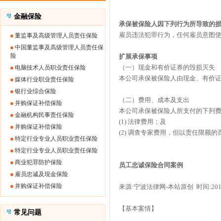
金融保险
承保被保险人因下列行为所导致的
雇员违法犯罪行为，任何雇员意图
董监事及高级管理人员责任保险
中国董监事及高级管理人员责任保
险
扩展承保事项
（一）现金和有价证券的毁损灭失
电脑技术人员职业责任保险
本公司承保被保险人由现金、有价
媒体行业职业责任保险
银行业综合保险
（二）费用、成本及支出
并购保证补偿保险
本公司承保被保险人所支付的下列
金融机构民事责任保险
(1) 法律费用；及
并购保证补偿保险
(2) 调查专家费用，但以责任限额的
特定行业专业人员职业责任保险
特定行业专业人员职业责任保险
商业犯罪防护保险
员工忠诚保险合同案例
雇员忠诚及现金保险
并购保证补偿保险
来源:宁波法律网-本站原创 时间:2010-
【基本案情】
常见问题